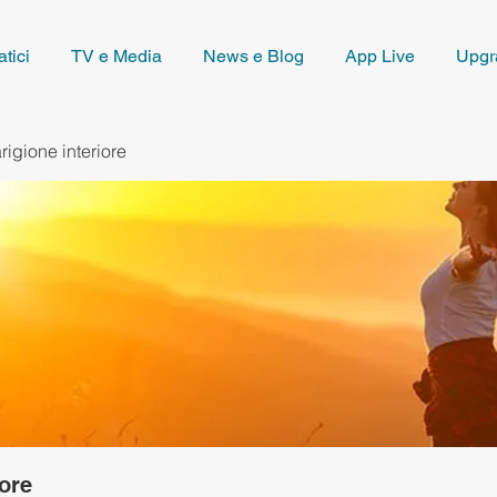
tici
TV e Media
News e Blog
App Live
Upgr
rigione interiore
iore