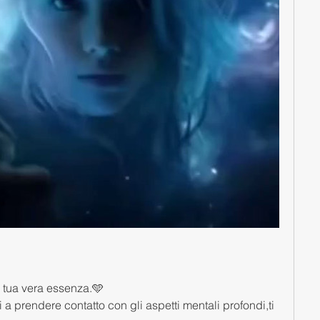
la tua vera essenza.🩵
 a prendere contatto con gli aspetti mentali profondi,ti 