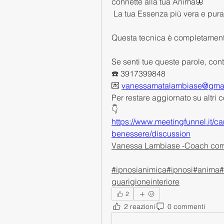
connette alla tua Anima🦋
 La tua Essenza più vera e pura
Questa tecnica è completamente 
Se senti tue queste parole, con
☎️ 3917399848
💌 
vanessamatalambiase@gma
Per restare aggiornato su altri c
👇
https://www.meetingfunnel.it/ca
benessere/discussion
Vanessa Lambiase -Coach compo
#ipnosianimica#ipnosi#anima#v
guarigioneinteriore
2
2 reazioni
0 commenti