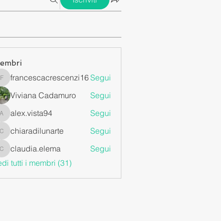
embri
francescacrescenzi16
Segui
francescacrescenzi16
Viviana Cadamuro
Segui
alex.vista94
Segui
alex.vista94
chiaradilunarte
Segui
chiaradilunarte
claudia.elema
Segui
claudia.elema
di tutti i membri (31)