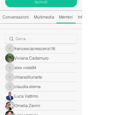
Iscriviti
Conversazioni
Multimedia
Membri
Info
francescacrescenzi16
francescacrescenzi16
Viviana Cadamuro
alex.vista94
alex.vista94
chiaradilunarte
chiaradilunarte
claudia.elema
claudia.elema
Luca Vattimo
Ornella Zanini