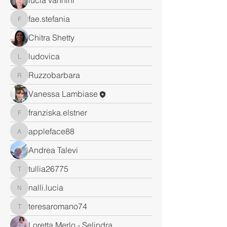
lucia vannini
fae.stefania
fae.stefania
Chitra Shetty
ludovica
ludovica
Ruzzobarbara
Ruzzobarbara
Vanessa Lambiase
franziska.elstner
franziska.elstner
appleface88
appleface88
Andrea Talevi
tullia26775
tullia26775
nalli.lucia
nalli.lucia
teresaromano74
teresaromano74
Loretta Merlo - Selindra