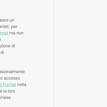
reare un 
isti, per 
nnel
 ma non 
i 
zione di 
di 
casionalmente 
nno accesso 
g Funnel
 nella 
 la loro 
siness.