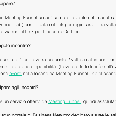
cipare? 
 in Meeting Funnel ci sarà sempre l'evento settimanale 
nnel Lab) con la data e il link per registrarsi. Una volta 
to via mail il Link per l'incontro On Line. 
golo incontro? 
 durata di 1 ora e verrà proposto 2 volte a settimana con 
e alle proprie disponibilità. (troverete tutte le info nell
ione 
eventi
 nella locandina Meeting Funnel Lab cliccand
pare agli incontri?
 un servizio offerto da 
Meeting Funnel
, quindi assoluta
 nuovo portale di Business Network dedicato a tutte le atti