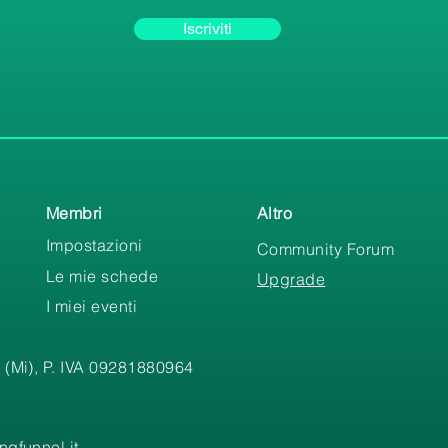
Iscriviti
Membri
Altro
Impostazioni
Community Forum
Le mie schede
Upgrade
I miei eventi
 (Mi), P. IVA 09281880964
gfunnel.it