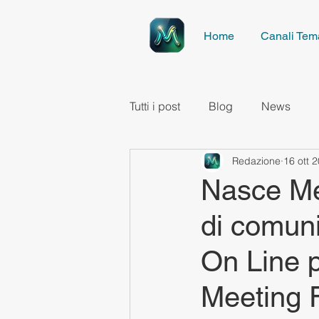
Home
Canali Tema
Tutti i post
Blog
News
Redazione
16 ott 
Nasce Mee
di comuni
On Line p
Meeting 