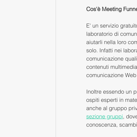
Cos'è Meeting Funne
E' un servizio gratui
laboratorio di comun
aiutarli nella loro c
solo. Infatti nei labo
comunicazione quali:
contenuti multimedial
comunicazione Web e t
Inoltre essendo un pe
ospiti esperti in mat
anche al gruppo priv
sezione gruppi
, dov
conoscenza, scambian