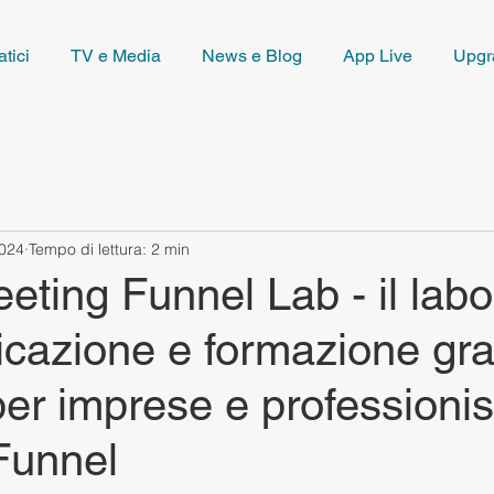
tici
TV e Media
News e Blog
App Live
Upgr
2024
Tempo di lettura: 2 min
ting Funnel Lab - il labo
cazione e formazione gra
er imprese e professionist
Funnel