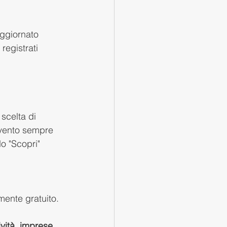
aggiornato 
registrati 
scelta di 
'evento sempre 
o "Scopri"
mente gratuito. 
vità, imprese, 