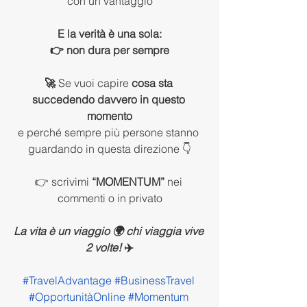
con un vantaggio
E la verità è una sola:
👉 non dura per sempre
🚀 
Se vuoi capire 
cosa sta 
succedendo davvero in questo 
momento
e perché sempre più persone stanno 
guardando in questa direzione 👇
👉 scrivimi 
“MOMENTUM”
 nei 
commenti o in privato
La vita è un viaggio 🌍 chi viaggia vive 
2 volte!
 ✈️
#TravelAdvantage #BusinessTravel 
#OpportunitàOnline #Momentum 