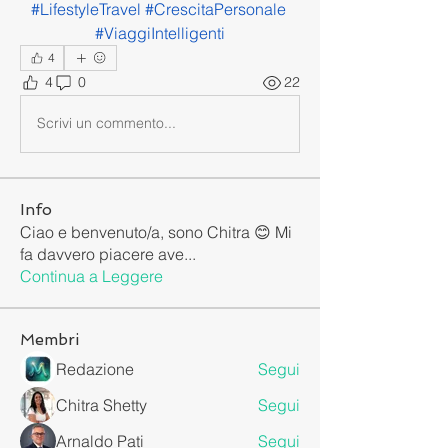
#LifestyleTravel #CrescitaPersonale 
#ViaggiIntelligenti
4
4
0
22
Scrivi un commento...
Info
Ciao e benvenuto/a, sono Chitra 😊 Mi
fa davvero piacere ave
...
Continua a Leggere
Membri
Redazione
Segui
Chitra Shetty
Segui
Arnaldo Pati
Segui