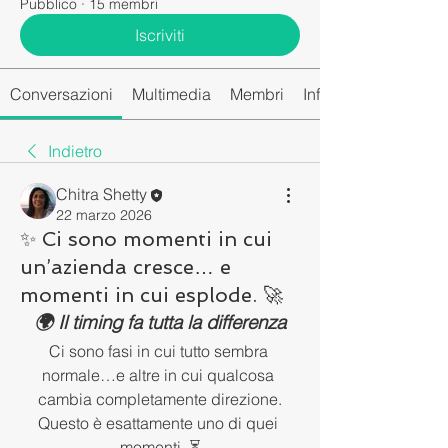
Pubblico
·
15 membri
Iscriviti
Conversazioni
Multimedia
Membri
Info
Indietro
Chitra Shetty
22 marzo 2026
✨ Ci sono momenti in cui
un’azienda cresce… e
momenti in cui esplode. 🚀
🌍 Il timing fa tutta la differenza
Ci sono fasi in cui tutto sembra 
normale…e altre in cui qualcosa 
cambia completamente direzione.
Questo è esattamente uno di quei 
momenti. ⏳