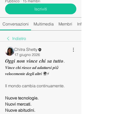
Pubblico
·
15 membri
Iscriviti
Conversazioni
Multimedia
Membri
Info
Indietro
Chitra Shetty
17 giugno 2026
𝑶𝒈𝒈𝒊 𝒏𝒐𝒏 𝒗𝒊𝒏𝒄𝒆 𝒄𝒉𝒊 𝒔𝒂 𝒕𝒖𝒕𝒕𝒐.
𝑽𝒊𝒏𝒄𝒆 𝒄𝒉𝒊 𝒓𝒊𝒆𝒔𝒄𝒆 𝒂𝒅 𝒂𝒅𝒂𝒕𝒕𝒂𝒓𝒔𝒊 𝒑𝒊
ù
𝒗𝒆𝒍𝒐𝒄𝒆𝒎𝒆𝒏𝒕𝒆 𝒅𝒆𝒈𝒍𝒊 𝒂𝒍𝒕𝒓𝒊 🌍⚡
Il mondo cambia continuamente.
Nuove tecnologie.
Nuovi mercati.
Nuove abitudini.