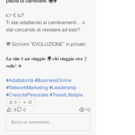
paura di cambiare. 🌍✈️
👉 E tu?
Ti stai adattando ai cambiamenti… o 
stai cercando di resistere ad essi?
💬 Scrivimi “EVOLUZIONE” in privato
𝑳𝒂 𝒗𝒊𝒕𝒂 è 𝒖𝒏 𝒗𝒊𝒂𝒈𝒈𝒊𝒐 🌍 𝒄𝒉𝒊 𝒗𝒊𝒂𝒈𝒈𝒊𝒂 𝒗𝒊𝒗𝒆 2 
𝒗𝒐𝒍𝒕𝒆! ✈️
#Adattabilità #BusinessOnline 
#NetworkMarketing #Leadership 
#CrescitaPersonale #TravelLifestyle
3
3
0
12
Scrivi un commento...