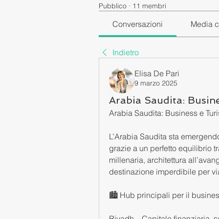
Pubblico
·
11 membri
Conversazioni
Media c
Indietro
Elisa De Pari
9 marzo 2025
Arabia Saudita: Busin
Arabia Saudita: Business e Tur
L’Arabia Saudita sta emergendo 
grazie a un perfetto equilibrio 
millenaria, architettura all’av
destinazione imperdibile per via
🏙️ Hub principali per il busine
Riyadh – Capitale finanziaria, se