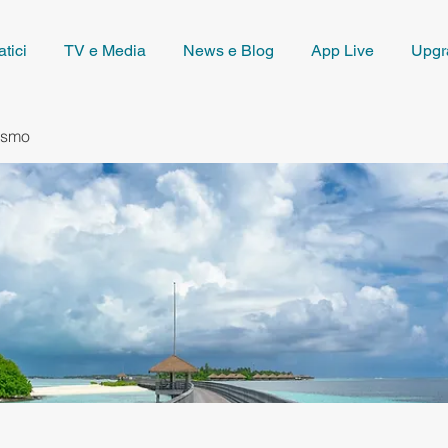
tici
TV e Media
News e Blog
App Live
Upgr
rismo