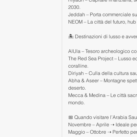
2030.
Jeddah – Porta commerciale sul
NEOM – La città del futuro, hub
🏝️ Destinazioni di lusso e avve
AlUla – Tesoro archeologico con
The Red Sea Project – Lusso eco
coralline.
Diriyah – Culla della cultura sa
Abha & Aseer – Montagne spettaco
deserto.
Mecca & Medina – Le città sacre 
mondo.
📅 Quando visitare l’Arabia Sau
Novembre – Aprile ➝ Ideale per es
Maggio – Ottobre ➝ Perfetto pe