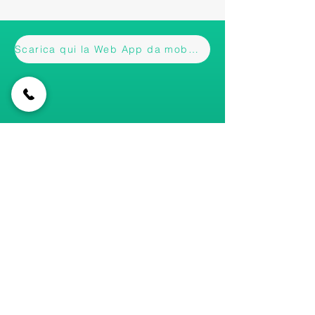
Scarica qui la Web App da mobile
Iscriviti alla nostra newsletter • Non
perderti gli aggiornamenti!
Email
Accetto termini e condizioni
Visualizza informativa
Iscriviti