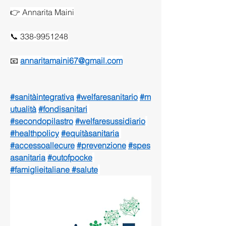
👉 Annarita Maini
📞 338-9951248
📧 
annaritamaini67@gmail.com
#sanitàintegrativa
#welfaresanitario
#m
utualità
#fondisanitari
#secondopilastro
#welfaresussidiario
#healthpolicy
#equitàsanitaria
#accessoallecure
#prevenzione
#spes
asanitaria
#outofpocke
#famiglieitaliane
#salute