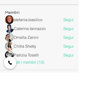
Membri
stefania.basilico
Segui
Caterina Iannazzo
Segui
Ornella Zanini
Segui
Chitra Shetty
Segui
Patrizia Toselli
Segui
Vedi tutti i membri (13)