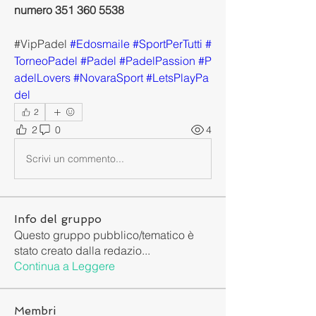
numero 351 360 5538
#VipPadel 
#Edosmaile
#SportPerTutti
#
TorneoPadel
#Padel
#PadelPassion
#P
adelLovers
#NovaraSport
#LetsPlayPa
del
2
2
0
4
Scrivi un commento...
Info del gruppo
Questo gruppo pubblico/tematico è
stato creato dalla redazio
...
Continua a Leggere
Membri