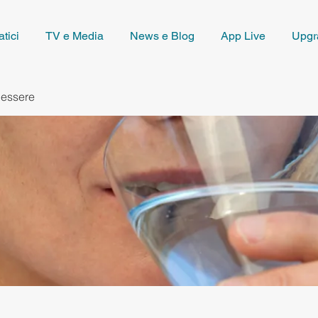
tici
TV e Media
News e Blog
App Live
Upgr
nessere