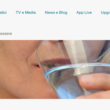
tici
TV e Media
News e Blog
App Live
Upgr
nessere