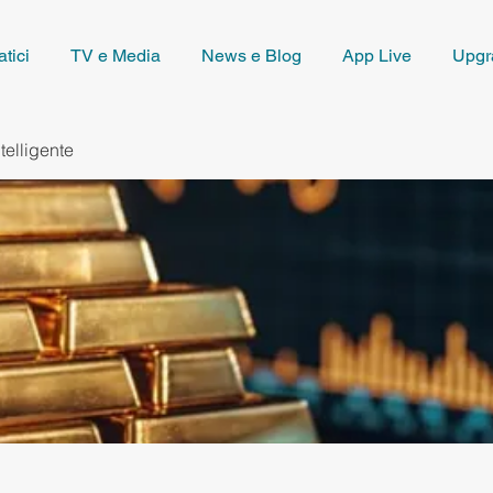
tici
TV e Media
News e Blog
App Live
Upgr
telligente