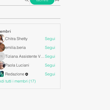
embri
Chitra Shetty
Segui
emilia.beria
Segui
Tiziana Assistente Virtuale da Remoto
Segui
Tiziana Assistente Virtuale da Remoto
Paola Luciani
Segui
Redazione
Segui
di tutti i membri (17)