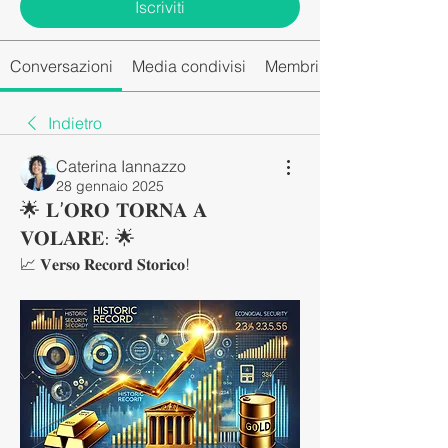
Iscriviti
Conversazioni
Media condivisi
Membri del gruppo
Indietro
Caterina Iannazzo
28 gennaio 2025
🌟 𝐋’𝐎𝐑𝐎 𝐓𝐎𝐑𝐍𝐀 𝐀
𝐕𝐎𝐋𝐀𝐑𝐄: 🌟
📈 𝐕𝐞𝐫𝐬𝐨 𝐑𝐞𝐜𝐨𝐫𝐝 𝐒𝐭𝐨𝐫𝐢𝐜𝐨! 