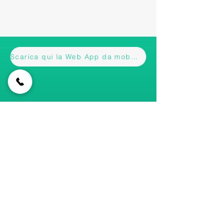
Scarica qui la Web App da mobile
Iscriviti alla nostra newsletter • Non
perderti gli aggiornamenti!
Email
Accetto termini e condizioni
Visualizza informativa