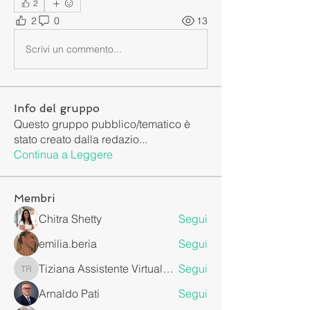
2
2
0
13
Scrivi un commento...
Info del gruppo
Questo gruppo pubblico/tematico è
stato creato dalla redazio
...
Continua a Leggere
Membri
Chitra Shetty
Segui
emilia.beria
Segui
Tiziana Assistente Virtuale da Remoto
Segui
Tiziana Assistente Virtuale da Remoto
Arnaldo Pati
Segui