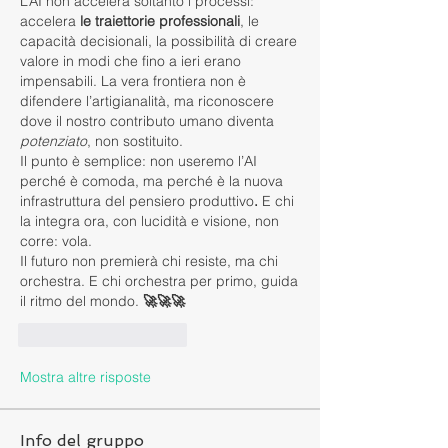
L’AI non accelera soltanto i processi: 
accelera 
le traiettorie professionali
, le 
capacità decisionali, la possibilità di creare 
valore in modi che fino a ieri erano 
impensabili. La vera frontiera non è 
difendere l’artigianalità, ma riconoscere 
dove il nostro contributo umano diventa 
potenziato
, non sostituito.
Il punto è semplice: non useremo l’AI 
perché è comoda, ma perché è la nuova 
infrastruttura del pensiero produttivo
. 
E chi 
la integra ora, con lucidità e visione, non 
corre: vola.
Il futuro non premierà chi resiste, ma chi 
orchestra. E chi orchestra per primo, guida 
il ritmo del mondo. 
🚀🚀🚀
Mi piace
Rispondi
Mostra altre risposte
Info del gruppo