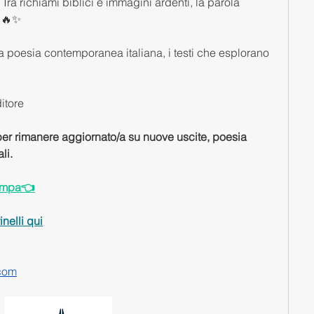
Tra richiami biblici e immagini ardenti, la parola 
. 🔥✨
a poesia contemporanea italiana, i testi che esplorano 
itore
 per rimanere aggiornato/a su nuove uscite, poesia 
li.
tampa👈
nelli qui
com