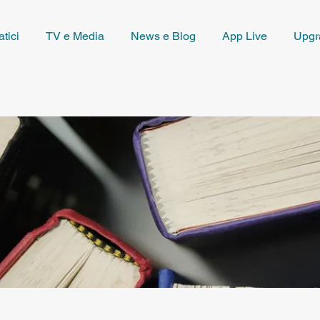
tici
TV e Media
News e Blog
App Live
Upgr