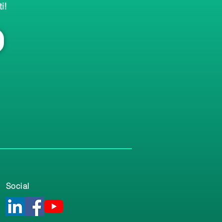
i!
Social