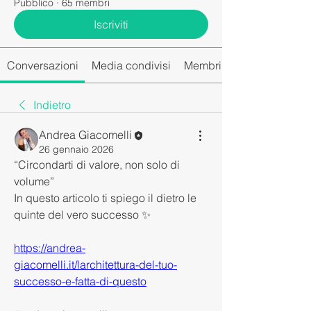
Pubblico
·
65 membri
Iscriviti
Conversazioni
Media condivisi
Membri del gruppo
Indietro
Andrea Giacomelli
26 gennaio 2026
“Circondarti di valore, non solo di 
volume”
In questo articolo ti spiego il dietro le 
quinte del vero successo ✨
https://andrea-
giacomelli.it/larchitettura-del-tuo-
successo-e-fatta-di-questo