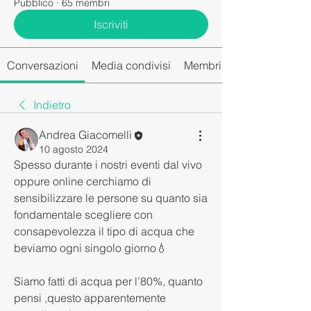
Pubblico
·
65 membri
Iscriviti
Conversazioni
Media condivisi
Membri del gruppo
Indietro
Andrea Giacomelli
10 agosto 2024
Spesso durante i nostri eventi dal vivo 
oppure online cerchiamo di 
sensibilizzare le persone su quanto sia 
fondamentale scegliere con 
consapevolezza il tipo di acqua che 
beviamo ogni singolo giorno💧
Siamo fatti di acqua per l’80%, quanto 
pensi ,questo apparentemente 