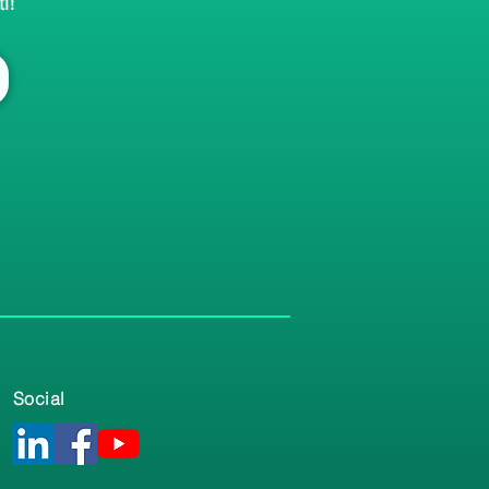
i!
Social