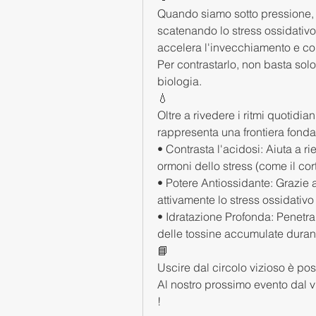
Quando siamo sotto pressione, i
scatenando lo stress ossidativo.
accelera l'invecchiamento e co
Per contrastarlo, non basta solo 
biologia.
💧
Oltre a rivedere i ritmi quotidia
rappresenta una frontiera fond
• Contrasta l'acidosi: Aiuta a ri
ormoni dello stress (come il cort
• Potere Antiossidante: Grazie 
attivamente lo stress ossidativo 
• Idratazione Profonda: Penetra 
delle tossine accumulate durante
📘
Uscire dal circolo vizioso è po
Al nostro prossimo evento dal v
!