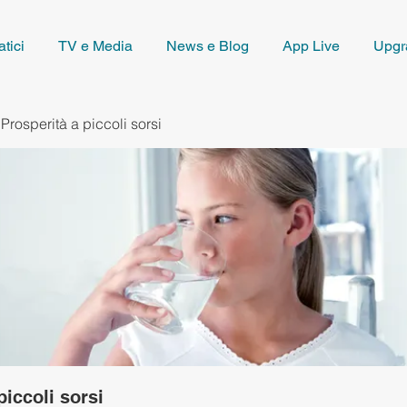
tici
TV e Media
News e Blog
App Live
Upgr
Prosperità a piccoli sorsi
piccoli sorsi