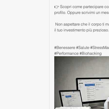
👉 Scopri come partecipare con
profilo. Oppure scrivimi un mes
 Non aspettare che il corpo ti mandi un segnale d'allarme. Agisci oggi. La tua salute è 
il tuo investimento più prezioso. 
#Benessere #Salute #StressMa
#Performance #Biohacking