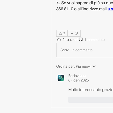
📞 
Se vuoi sapere di più su ques
366 8110 o all'indirizzo mail 
u.
2
2 reazioni
1 commento
Scrivi un commento...
Ordina per:
Più nuovi
Redazione
07 gen 2025
Molto interessante grazi
Mi piace
Rispon