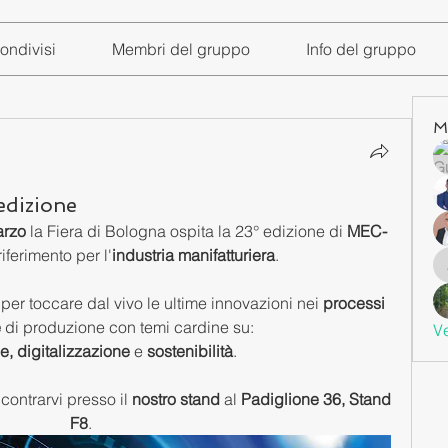
ondivisi
Membri del gruppo
Info del gruppo
M
dizione
arzo
 la Fiera di Bologna ospita la 23° edizione di 
MEC-
 riferimento per l'
industria manifatturiera
. 
per toccare dal vivo le ultime innovazioni nei 
processi
 
di produzione con temi cardine su:
Ve
, digitalizzazione 
e 
sostenibilità
.
contrarvi presso il 
nostro stand 
al 
Padiglione 36, Stand 
F8
. 