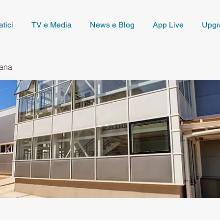
tici
TV e Media
News e Blog
App Live
Upgr
iana