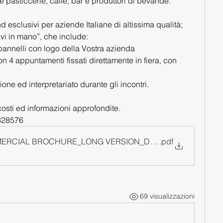
 e pasticcerie, caffè, bar e produttori di bevande.
esclusivi per aziende Italiane di altissima qualità; 
i in mano”, che include:
i pannelli con logo della Vostra azienda
 4 appuntamenti fissati direttamente in fiera, con 
ione ed interpretariato durante gli incontri.
costi ed informazioni approfondite.
2328576
ERCIAL BROCHURE_LONG VERSION_DIGITALE
.pdf
69 visualizzazioni