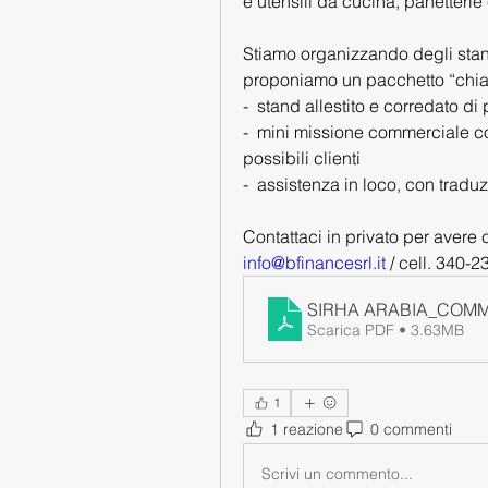
e utensili da cucina, panetterie
Stiamo organizzando degli stand 
proponiamo un pacchetto “chiav
-  stand allestito e corredato d
-  mini missione commerciale con
possibili clienti
-  assistenza in loco, con traduz
Contattaci in privato per avere 
info@bfinancesrl.it
 / cell. 340-
SIRHA ARABIA_COMM
Scarica PDF • 3.63MB
1
1 reazione
0 commenti
Scrivi un commento...