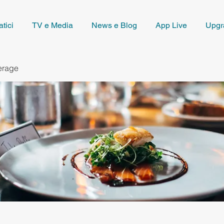
tici
TV e Media
News e Blog
App Live
Upgr
erage