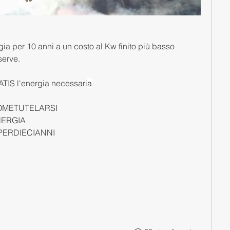
gia per 10 anni a un costo al Kw finito più basso 
serve.
ATIS l'energia necessari
a
METUTELARSI
NERGIA
ERDIECIANNI