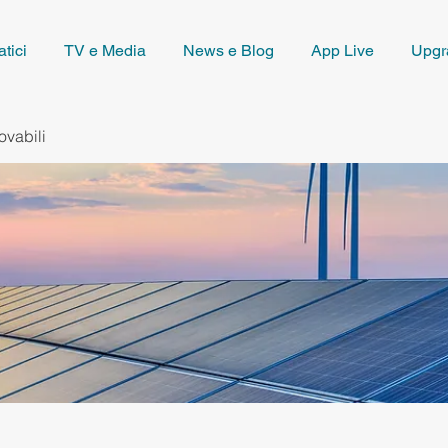
tici
TV e Media
News e Blog
App Live
Upgr
ovabili