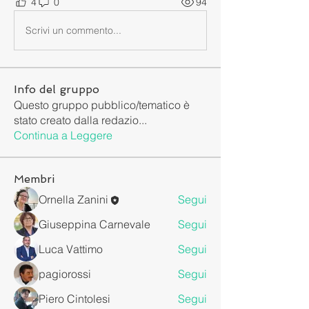
4
0
94
Scrivi un commento...
Info del gruppo
Questo gruppo pubblico/tematico è
stato creato dalla redazio
...
Continua a Leggere
Membri
Ornella Zanini
Segui
Giuseppina Carnevale
Segui
Luca Vattimo
Segui
pagiorossi
Segui
Piero Cintolesi
Segui