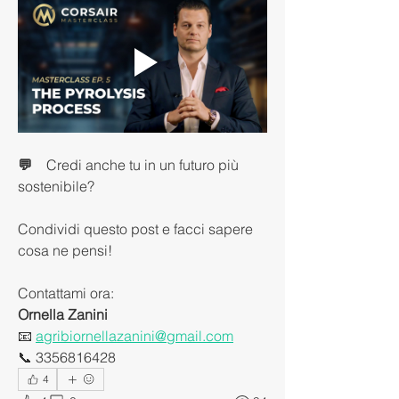
💬 
   Credi anche tu in un futuro più 
sostenibile? 
Condividi questo post e facci sapere 
cosa ne pensi!
Contattami ora:
Ornella Zanini
📧 
agribiornellazanini@gmail.com
📞 3356816428
4