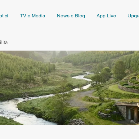
tici
TV e Media
News e Blog
App Live
Upgr
lità