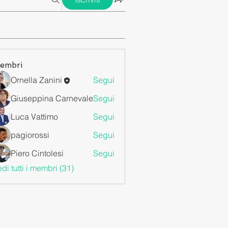
embri
Ornella Zanini
Segui
Giuseppina Carnevale
Segui
Luca Vattimo
Segui
pagiorossi
Segui
Piero Cintolesi
Segui
di tutti i membri (31)