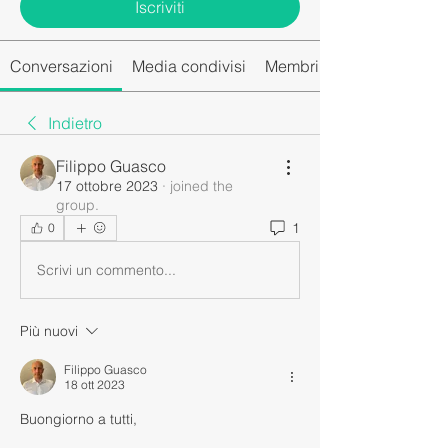
Iscriviti
Conversazioni
Media condivisi
Membri del gruppo
Indietro
Filippo Guasco
17 ottobre 2023
·
joined the
group.
1
0
Scrivi un commento...
Più nuovi
Filippo Guasco
18 ott 2023
Buongiorno a tutti,