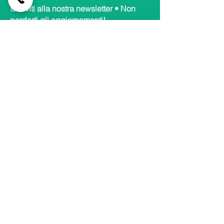
Iscriviti alla nostra newsletter • Non
perderti gli aggiornamenti!
Email
Accetto termini e condizioni
Visualizza informativa
Iscriviti
Collegamenti
rapidi
Home
Canali principali
Contatti