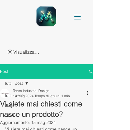
Visualizza punti
Post
Tutti i post
Tensa Industrial Design
Tutti i post
10 mag 2024
Tempo di lettura: 1 min
Vi siete mai chiesti come
Blog
nasce un prodotto?
News
Aggiornamento:
15 mag 2024
Vi siete mai chiesti come nasce un 