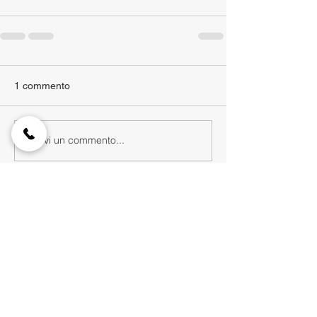
1 commento
Scrivi un commento...
Più nuovi
Giuseppina Carnevale
15 lug 2025
Complimenti per il contributo attivo che 
date per contrastare l'inquinamento 
globale.
Mi piace
Rispondi