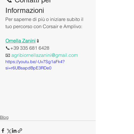
Informazioni
Per saperne di più o iniziare subito il 
tuo percorso con Corsair e Amplivo:
Ornella Zanini
📱 
📞+39 335 681 6428
📧 
agribiornellazanini@gmail.com
https://youtu.be/-Uv7Sg1aFk4?
si=r6UBsapdBpE3RDe0
Blog