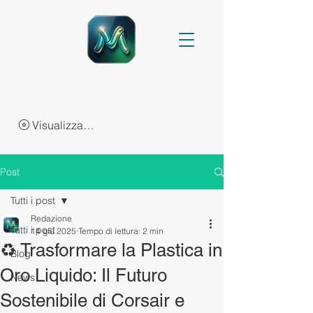
Visualizza punti
Post
Tutti i post
Redazione
Tutti i post
14 giu 2025
Tempo di lettura: 2 min
♻️ Trasformare la Plastica in
Blog
Oro Liquido: Il Futuro
News
Sostenibile di Corsair e