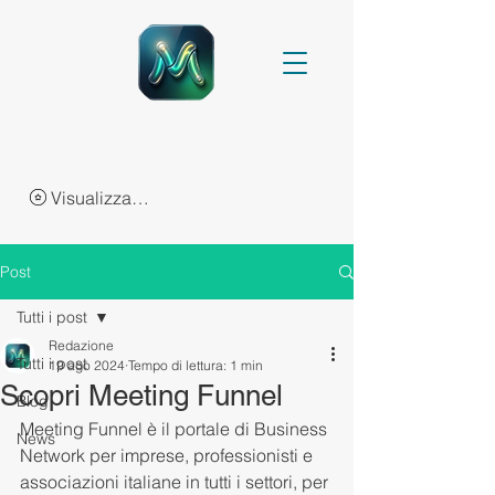
Visualizza punti
Post
Tutti i post
Redazione
Tutti i post
19 ago 2024
Tempo di lettura: 1 min
Scopri Meeting Funnel
Blog
Meeting Funnel è il portale di Business 
News
Network per imprese, professionisti e 
associazioni italiane in tutti i settori, per 