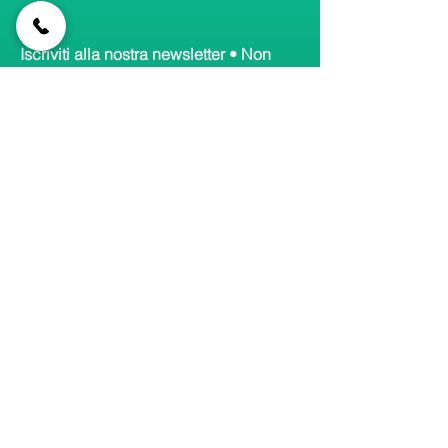
Iscriviti alla nostra newsletter • Non
perderti gli aggiornamenti!
Email
Accetto termini e condizioni
Visualizza informativa
Iscriviti
Collegamenti
rapidi
Home
Canali principali