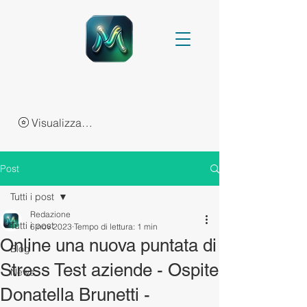
Visualizza punti
Post
Tutti i post
Redazione
Tutti i post
6 nov 2023
Tempo di lettura: 1 min
Online una nuova puntata di
Blog
Stress Test aziende - Ospite
News
Donatella Brunetti -