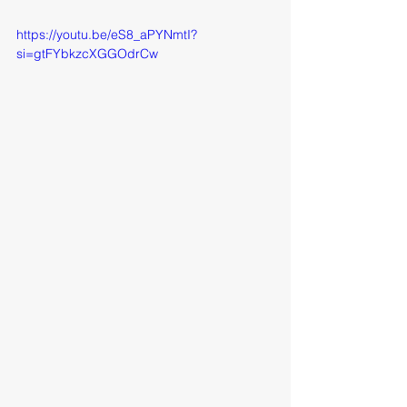
https://youtu.be/eS8_aPYNmtI?
si=gtFYbkzcXGGOdrCw