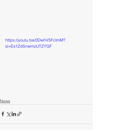
https://youtu.be/0DwhV5FclmM?
si=Es1Zd5nwmzUTZYGF
News