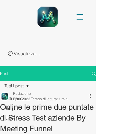
Visualizza punti
Post
Tutti i post
Redazione
Tutti i post
5 set 2023
Tempo di lettura: 1 min
Online le prime due puntate
Blog
di Stress Test aziende By
News
Meeting Funnel