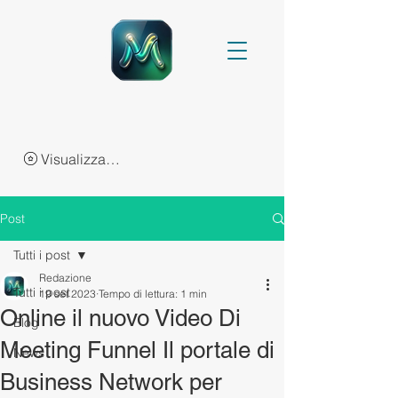
Visualizza punti
Post
Tutti i post
Redazione
Tutti i post
19 set 2023
Tempo di lettura: 1 min
Online il nuovo Video Di
Blog
Meeting Funnel Il portale di
News
Business Network per