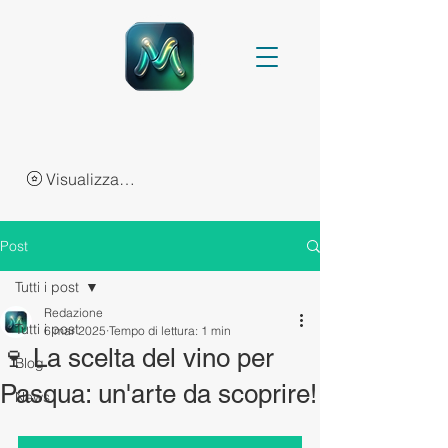
Visualizza punti
Post
Tutti i post
Redazione
Tutti i post
6 mar 2025
Tempo di lettura: 1 min
🍷 La scelta del vino per
Blog
Pasqua: un'arte da scoprire!
News