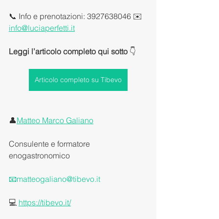
📞 Info e prenotazioni: 3927638046 ✉️ 
info@luciaperfetti.it
Leggi l’articolo completo qui sotto
 👇
Articolo completo su Tibevo
👤
Matteo Marco Galiano
Consulente e formatore 
enogastronomico
📧matteogaliano@tibevo.it
💻 
https://tibevo.it/