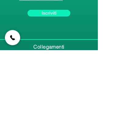
Iscriviti
Collegamenti
rapidi
Home
Canali principali
Contatti
Membri
Impostazioni
Le mie schede
I miei eventi
Altro
Upgrade
Community Forum