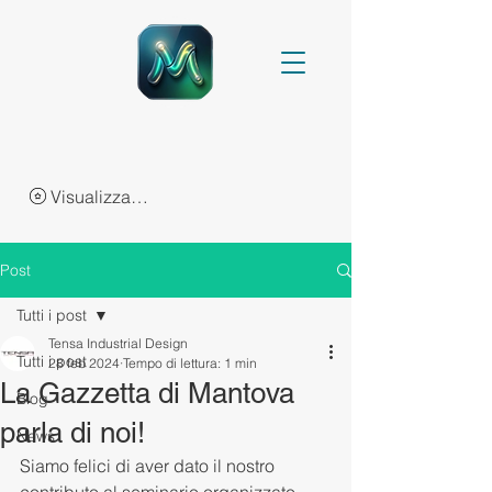
Visualizza punti
Post
Tutti i post
Tensa Industrial Design
Tutti i post
28 feb 2024
Tempo di lettura: 1 min
La Gazzetta di Mantova
Blog
parla di noi!
News
Siamo felici di aver dato il nostro 