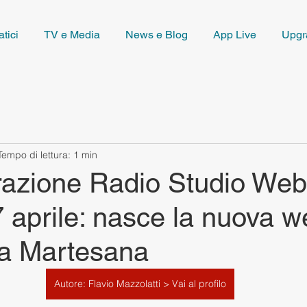
tici
TV e Media
News e Blog
App Live
Upgr
Tempo di lettura: 1 min
urazione Radio Studio Web
 aprile: nasce la nuova w
la Martesana
Autore: Flavio Mazzolatti > Vai al profilo