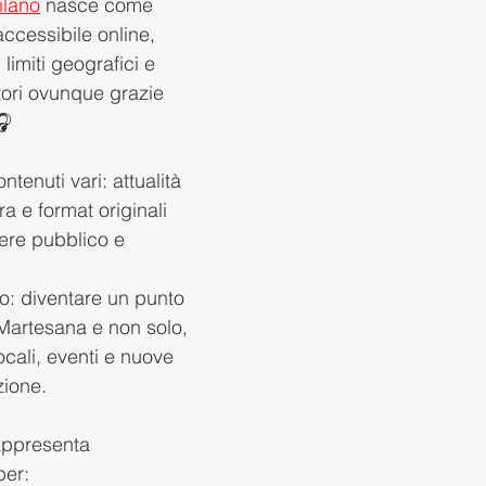
ilano
 nasce come 
accessibile online, 
limiti geografici e 
ori ovunque grazie 
🎧
ontenuti vari: attualità 
ra e format originali 
ere pubblico e 
ro: diventare un punto 
 Martesana e non solo, 
ocali, eventi e nuove 
zione.
appresenta 
per: