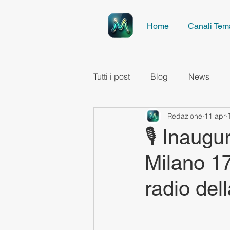
Home
Canali Tema
Tutti i post
Blog
News
Redazione
11 apr
🎙️ Inaug
Milano 17
radio del