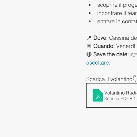
scoprire il prog
incontrare il tea
entrare in cont
📍 
Dove:
 Cassina de
📅 
Quando:
 Venerdì 
🔴 
Save the date:
 👉
ascoltare.
Scarica il volantino
Volantino Ra
Scarica PDF • 