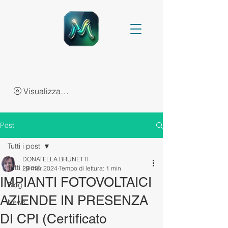
Visualizza punti
Post
Tutti i post
DONATELLA BRUNETTI
Tutti i post
29 mar 2024
Tempo di lettura: 1 min
IMPIANTI FOTOVOLTAICI
Blog
AZIENDE IN PRESENZA
News
DI CPI (Certificato