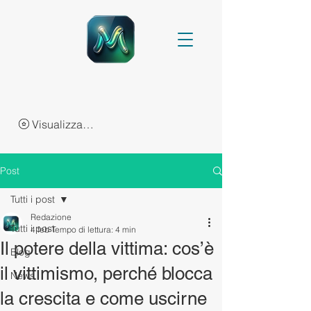
Visualizza punti
Post
Tutti i post
Redazione
Tutti i post
4 feb
Tempo di lettura: 4 min
Il potere della vittima: cos’è
Blog
il vittimismo, perché blocca
News
la crescita e come uscirne