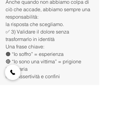
Anche quando non abbiamo colpa di 
ciò che accade, abbiamo sempre una 
responsabilità:
la risposta che scegliamo.
✅ 3) Validare il dolore senza 
trasformarlo in identità
Una frase chiave:
🟠 “Io soffro” = esperienza
🔴 “Io sono una vittima” = prigione 
identitaria
✅ 4) Assertività e confini
Molti vittimisti hanno difficoltà a dire no 
e a porre limiti sani.
Imparare confini e comunicazione 
assertiva trasforma la passività in 
azione.
CONCLUSIONE: IL VERO POTERE E' 