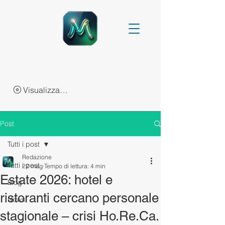
Visualizza punti
Post
Tutti i post
Redazione
Tutti i post
22 mag
Tempo di lettura: 4 min
Estate 2026: hotel e
Blog
ristoranti cercano personale
News
stagionale – crisi Ho.Re.Ca.