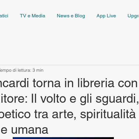
tici
TV e Media
News e Blog
App Live
Upgr
Tempo di lettura: 3 min
ardi torna in libreria co
ore: Il volto e gli sguardi
etico tra arte, spiritualità
ne umana