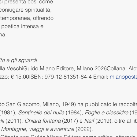
si presenta così come 
oniugare spiritualità, 
ontemporanea, offrendo 
e poetica intensa e 
na.
lto e gli sguardi 
ella VeschiGuido Miano Editore, Milano 2026Collana: Al
zo: € 15,00ISBN: 979-12-81351-84-4 Email: 
mianopost
ido San Giacomo, Milano, 1949) ha pubblicato le raccolt
(1981), 
Sentinelle del nulla
 (1984), 
Foglie e clessidre
 (1
li
 (2011), 
Chiara fontana
 (2017) e 
Naif
 (2019), oltre al l
- Montagne, viaggi e avventure
 (2022).