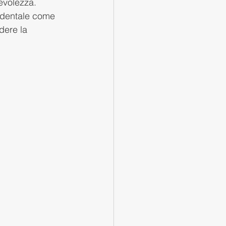
pevolezza.
cidentale come 
ere la 