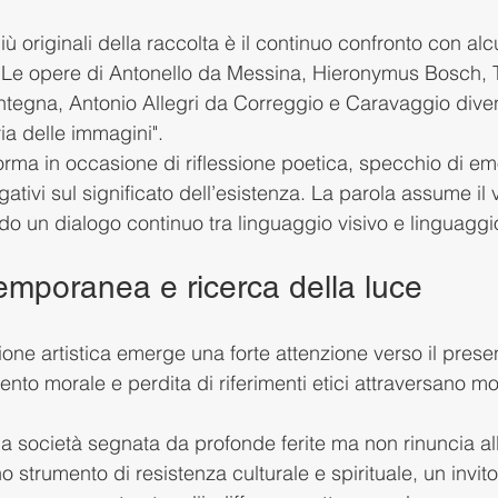
ù originali della raccolta è il continuo confronto con alc
te. Le opere di Antonello da Messina, Hieronymus Bosch, 
ntegna, Antonio Allegri da Correggio e Caravaggio dive
ia delle immagini".
orma in occasione di riflessione poetica, specchio di em
ogativi sul significato dell’esistenza. La parola assume il 
do un dialogo continuo tra linguaggio visivo e linguaggi
temporanea e ricerca della luce
one artistica emerge una forte attenzione verso il prese
nto morale e perdita di riferimenti etici attraversano molt
 società segnata da profonde ferite ma non rinuncia al
 strumento di resistenza culturale e spirituale, un invit