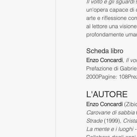
Il volto e gli sguardi
 
un'opera capace di c
arte e riflessione c
al lettore una vision
profondamente uma
Scheda libro
Enzo Concardi
, 
Il vo
Prefazione di Gabri
2000Pagine: 108Prez
L'AUTORE
Enzo Concardi
 (Zib
Carovane di sabbia
 
Strade
 (1999), 
Cristal
La mente e i luoghi 