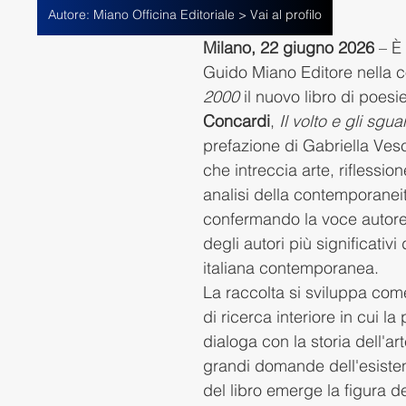
Autore: Miano Officina Editoriale > Vai al profilo
Milano, 22 giugno 2026
 – È
Guido Miano Editore nella c
2000
 il nuovo libro di poesie
Concardi
, 
Il volto e gli sgua
prefazione di Gabriella Ves
che intreccia arte, riflession
analisi della contemporaneit
confermando la voce autore
degli autori più significativi
italiana contemporanea.
La raccolta si sviluppa com
di ricerca interiore in cui la
dialoga con la storia dell'art
grandi domande dell'esisten
del libro emerge la figura de