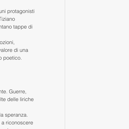
uni protagonisti 
Tiziano 
ntano tappe di 
ozioni, 
valore di una 
o poetico.
nte. Guerre, 
e delle liriche 
la speranza. 
o a riconoscere 