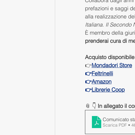
Collabora dagli anni
prefazioni e saggi de
alla realizzazione del
Italiana. Il Secondo
È membro della giuri
prenderai cura di m
Acquisto disponibile
👉
Mondadori Store
👉
Feltrinelli
👉
Amazon
👉
Librerie Coop
📎 👇 
In allegato il 
Comunicato sta
Scarica PDF • 