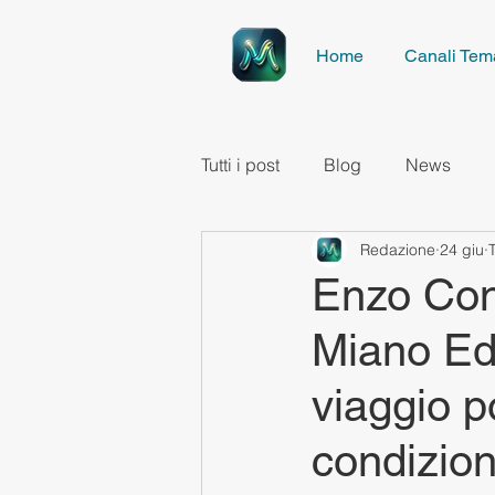
Home
Canali Tema
Tutti i post
Blog
News
Redazione
24 giu
Enzo Conc
Miano Edit
viaggio po
condizio