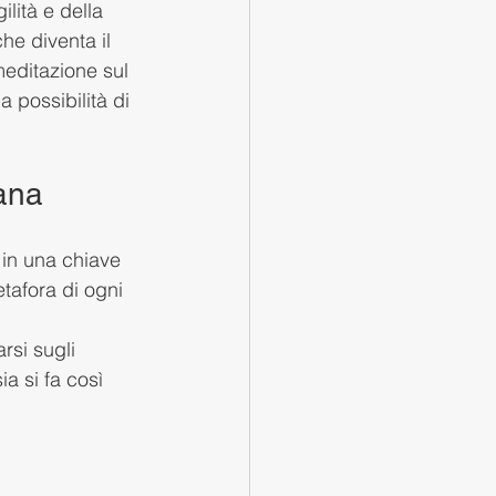
ilità e della 
he diventa il 
editazione sul 
a possibilità di 
ana
in una chiave 
etafora di ogni 
rsi sugli 
a si fa così 