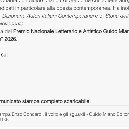
 Ottanta con Guido Miano Editore come critico letterario,
dicati in particolare alla poesia contemporanea. Ha inolt
 
Dizionario Autori Italiani Contemporanei
 e di 
Storia dell
 Novecento
.
a del 
Premio Nazionale Letterario e Artistico Guido Mian
e” 2026
.
 su: 
comunicato stampa completo scaricabile.
mpa Enzo Concardi, il volto e gli sguardi - Guido Miano Edito
461KB