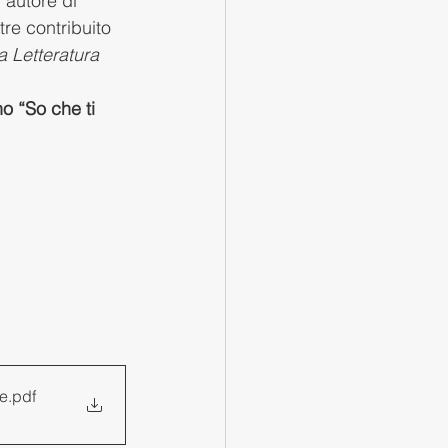
 autore di 
re contribuito 
a Letteratura 
o “So che ti 
re
.pdf