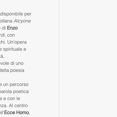
 disponibile per 
ollana 
Alcyone 
 di 
Enzo 
rdi
, con 
chi. Un'opera 
e spirituale e 
à, 
vole di uno 
 della poesia 
e un percorso 
 parola poetica 
e e con le 
za. Al centro 
ll’
Ecce Homo
, 