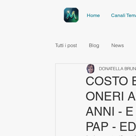
Home
Canali Tema
Tutti i post
Blog
News
DONATELLA BRUN
COSTO E
ONERI A
ANNI - 
PAP - ED