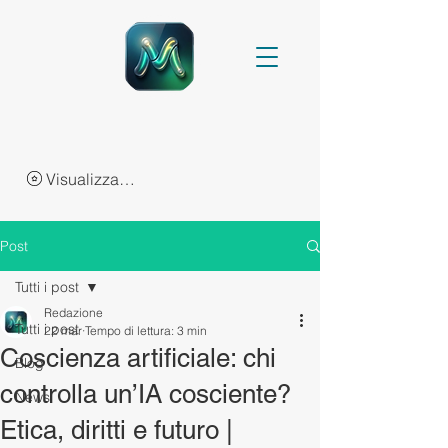
Visualizza punti
Post
Tutti i post
Redazione
Tutti i post
22 mar
Tempo di lettura: 3 min
Coscienza artificiale: chi
Blog
controlla un’IA cosciente?
News
Etica, diritti e futuro |