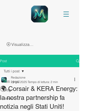
Visualizza punti
Post
Tutti i post
Redazione
Tutti i post
28 giu 2025
Tempo di lettura: 2 min
🌍 Corsair & KERA Energy:
Blog
la nostra partnership fa
News
notizia negli Stati Uniti!