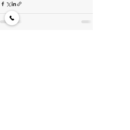
Commenti
Scrivi un commento...
Scarica qui la Web App da mobile