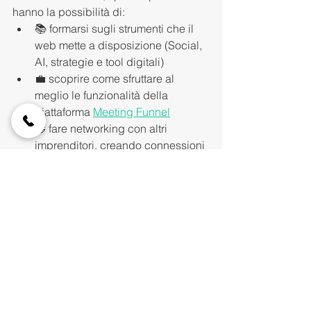
hanno la possibilità di:
📚 formarsi sugli strumenti che il 
web mette a disposizione (Social, 
AI, strategie e tool digitali)
💼 scoprire come sfruttare al 
meglio le funzionalità della 
piattaforma 
Meeting Funnel
🤝 fare networking con altri 
imprenditori, creando connessioni 
concrete e durature.
L’esperienza non si esaurisce 
nell’incontro live: la conoscenza e il 
confronto proseguono infatti all’interno 
del 
gruppo privato dei partecipanti
, 
dove il dialogo e la collaborazione 
diventano il vero valore aggiunto di 
Meeting Funnel Lab
. Scopri di più nel 