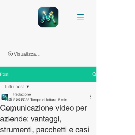
Visualizza punti
Post
Tutti i post
Redazione
Tutti i post
2 ott 2025
Tempo di lettura: 5 min
Comunicazione video per
Blog
aziende: vantaggi,
News
strumenti, pacchetti e casi