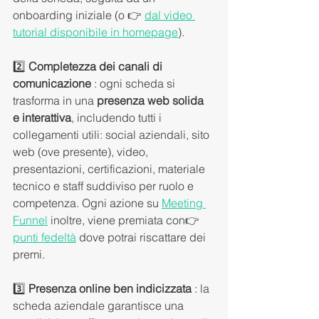
onboarding iniziale (o 👉 
dal video 
tutorial disponibile in homepage
).
2️⃣ 
Completezza dei canali di 
comunicazione
 : ogni scheda si 
trasforma in una 
presenza web solida 
e interattiva
, includendo tutti i 
collegamenti utili: social aziendali, sito 
web (ove presente), video, 
presentazioni, certificazioni, materiale 
tecnico e staff suddiviso per ruolo e 
competenza. Ogni azione su 
Meeting 
Funnel
 inoltre, viene premiata con👉 
punti fedeltà
 dove potrai riscattare dei 
premi. 
3️⃣ 
Presenza online ben indicizzata
 : la 
scheda aziendale garantisce una 