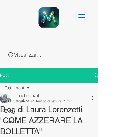
Visualizza punti
Post
Tutti i post
Laura Lorenzetti
Tutti i post
30 gen 2024
Tempo di lettura: 1 min
Blog di Laura Lorenzetti
Blog
"COME AZZERARE LA
News
BOLLETTA"