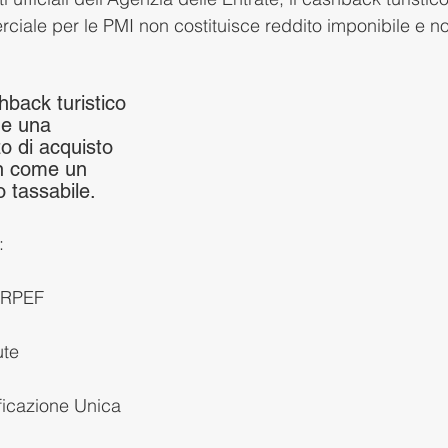
ale per le PMI non costituisce reddito imponibile e n
hback turistico 
me una 
o di acquisto 
on come un 
 tassabile.
:
 IRPEF
ute
ficazione Unica