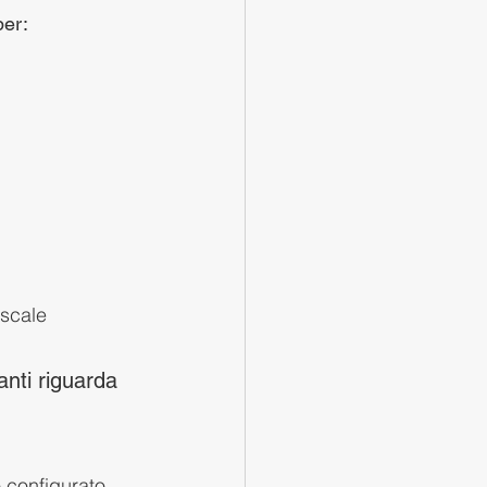
per:
scale
anti riguarda 
o configurato 