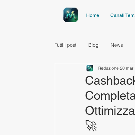
Home
Canali Tema
Tutti i post
Blog
News
Redazione
20 mar
Cashback 
Completa 
Ottimizza
🚀