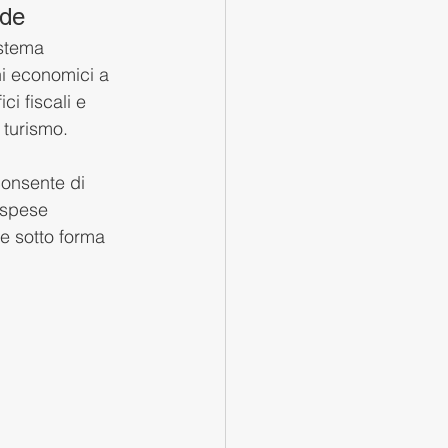
nde
istema 
ni economici a 
i fiscali e 
 turismo.
consente di 
 spese 
le sotto forma 