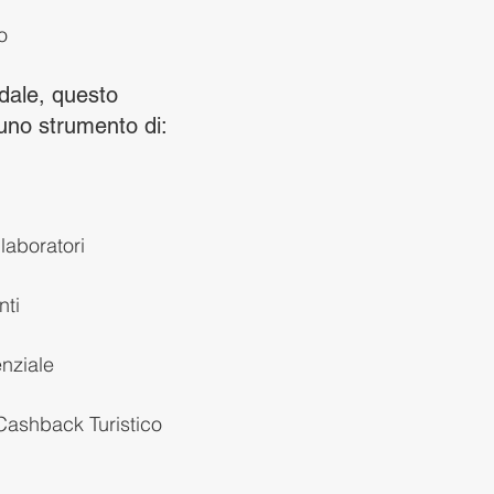
o
dale, questo 
uno strumento di:
laboratori
nti
nziale
Cashback Turistico