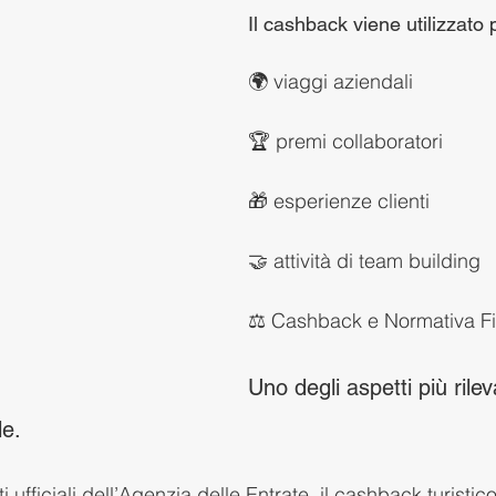
Il cashback viene utilizzato 
🌍 viaggi aziendali
🏆 premi collaboratori
🎁 esperienze clienti
🤝 attività di team building
⚖️ Cashback e Normativa Fi
Uno degli aspetti più rilev
le.
 ufficiali dell’Agenzia delle Entrate, il cashback turistic