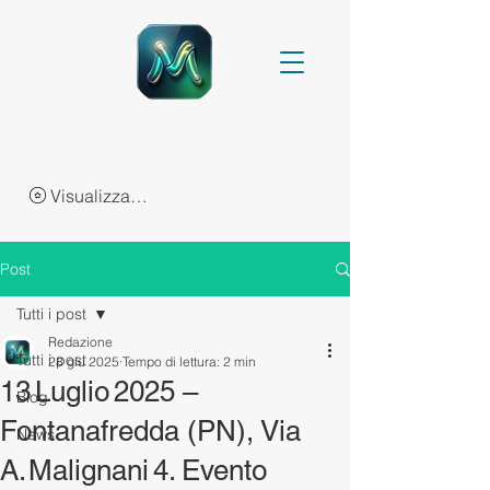
Visualizza punti
Post
Tutti i post
Redazione
Tutti i post
28 giu 2025
Tempo di lettura: 2 min
13 Luglio 2025 –
Blog
Fontanafredda (PN), Via
News
A. Malignani 4. Evento