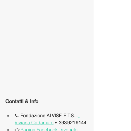
Contatti & Info
📞 
Fondazione ALVISE  E.T.S.
 –
Viviana Cadamuro
 • 
 393 921 9144
👉
Pagina Facebook Triveneto 