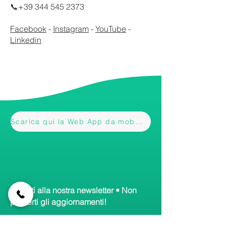
📞+39 344 545 2373
Facebook
-
Instagram
-
YouTube
-
Linkedin
Scarica qui la Web App da mobile
Iscriviti alla nostra newsletter • Non
perderti gli aggiornamenti!
Email