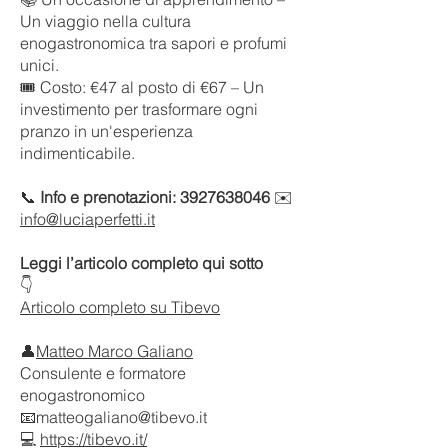
Un viaggio nella cultura
enogastronomica tra sapori e profumi
unici.
🎟️ Costo: €47 al posto di €67 – Un
investimento per trasformare ogni
pranzo in un'esperienza
indimenticabile.
📞
Info e prenotazioni: 3927638046
✉️
info@luciaperfetti.it
Leggi l’articolo completo qui sotto
👇
Articolo completo su Tibevo
👤
Matteo Marco Galiano
Consulente e formatore
enogastronomico
📧matteogaliano@tibevo.it
💻
https://tibevo.it/