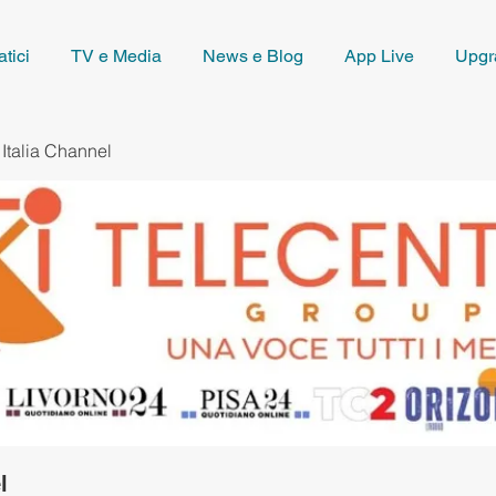
tici
TV e Media
News e Blog
App Live
Upgr
 Italia Channel
l