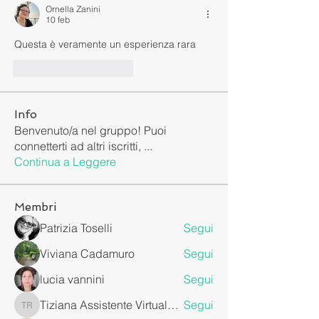
Ornella Zanini
10 feb
Questa è veramente un esperienza rara 
Mi piace
Rispondi
Info
Benvenuto/a nel gruppo! Puoi
connetterti ad altri iscritti,
...
Continua a Leggere
Membri
Patrizia Toselli
Segui
Viviana Cadamuro
Segui
lucia vannini
Segui
Tiziana Assistente Virtuale da Remoto
Segui
Tiziana Assistente Virtuale da Remoto