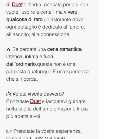
di 
Duet
 è l'India, pensata per chi non 
vuole “uscire a cena”, ma 
vivere 
qualcosa di raro
:un ristorante dove 
ogni dettaglio è dedicato all’amore, 
all’ascolto, alla connessione.
🔥 Se cercate una 
cena romantica 
intensa, intima e fuori 
dall’ordinario
,questa non è una 
proposta qualunque.È un’esperienza 
che si ricorda.
📩 
Volete viverla davvero?
Contattate 
Duet
 e lasciatevi guidare 
nella scelta dell’ambientazione India 
più adatta a voi.
👉 Prenotate la vostra esperienza 
romantica 📞333 104 5850 