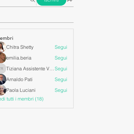
embri
Chitra Shetty
Segui
emilia.beria
Segui
Tiziana Assistente Virtuale da Remoto
Segui
Tiziana Assistente Virtuale da Remoto
Arnaldo Pati
Segui
Paola Luciani
Segui
di tutti i membri (18)