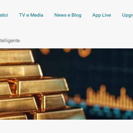
tici
TV e Media
News e Blog
App Live
Upgr
telligente